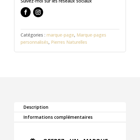
Suivez-moi sur les réseaux sociaux
-
Collection
PAPILLONS
Catégories :
marque-page
,
Marque-pages
personnalisés
,
Pierres Naturelles
Description
Informations complémentaires