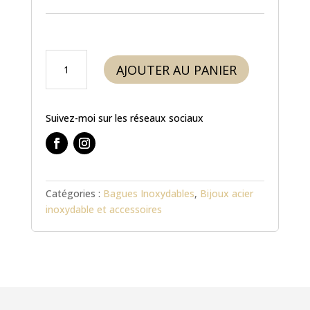
quantité
AJOUTER AU PANIER
de
Bague
fleur
Suivez-moi sur les réseaux sociaux
de
vie
acier
inoxydable
argenté
Catégories :
Bagues Inoxydables
,
Bijoux acier
-
inoxydable et accessoires
Modèle
2